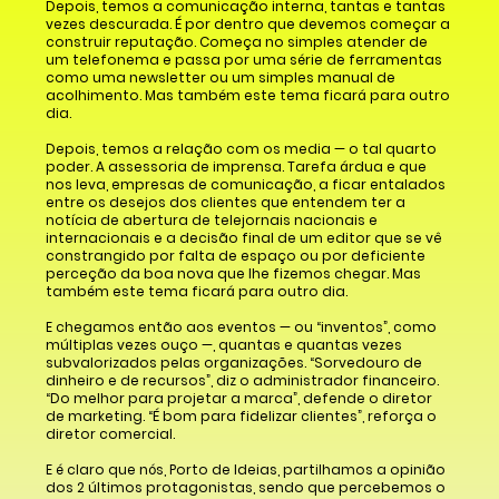
Depois, temos a comunicação interna, tantas e tantas
vezes descurada. É por dentro que devemos começar a
construir reputação. Começa no simples atender de
um telefonema e passa por uma série de ferramentas
como uma newsletter ou um simples manual de
acolhimento. Mas também este tema ficará para outro
dia.
Depois, temos a relação com os media — o tal quarto
poder. A assessoria de imprensa. Tarefa árdua e que
nos leva, empresas de comunicação, a ficar entalados
entre os desejos dos clientes que entendem ter a
notícia de abertura de telejornais nacionais e
internacionais e a decisão final de um editor que se vê
constrangido por falta de espaço ou por deficiente
perceção da boa nova que lhe fizemos chegar. Mas
também este tema ficará para outro dia.
E chegamos então aos eventos — ou “inventos”, como
múltiplas vezes ouço —, quantas e quantas vezes
subvalorizados pelas organizações. “Sorvedouro de
dinheiro e de recursos”, diz o administrador financeiro.
“Do melhor para projetar a marca”, defende o diretor
de marketing. “É bom para fidelizar clientes”, reforça o
diretor comercial.
E é claro que nós, Porto de Ideias, partilhamos a opinião
dos 2 últimos protagonistas, sendo que percebemos o