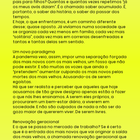
pais para filhos? Quantas e quantas vezes repetimos “já
os meus avós diziam”. É o chamado saber acumulado. É,
portanto, o saber da história, o saber do passar dos
tempos.
E hoje, o que enfrentamos, é um caminho diferente
desse; quase oposto. Já vivíamos numa sociedade que
se organiza cada vez menos em família, cada vez mais
“solitária”, cada vez mais em correrias desenfreadas e
tantas e tantas delas sem sentido.
Um novo paradigma
A pandemia veio, assim, impor uma separação forçada
dos mais novos com os mais velhos, um fosso que não
pode existir. E são muitas as vozes que ainda o
“pretendem” aumentar culpando os mais novos pelas
mortes dos mais velhos. Acusando-os de serem
egoístas.
Há que ser realista e perceber que aqueles que hoje
acusamos de tão grave desígnio apenas estão a fazer
o que nós lhes ensinamos. A serem eles próprios, a
procurarem um bem-estar diário, a viverem em
sociedade. E não são culpados de nada a não ser do
gozo maior de quererem viver. De serem livres.
Renovação geracional
E o que se passa no mercado de trabalho? Se é certo
que é a entrada dos mais novos que vai originar a saída
dos mais velhos, a chamada renovação geracional que