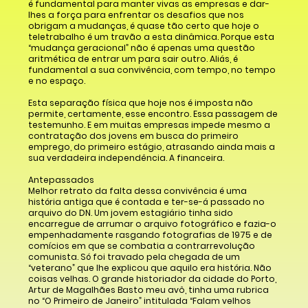
é fundamental para manter vivas as empresas e dar-
lhes a força para enfrentar os desafios que nos
obrigam a mudanças, é quase tão certo que hoje o
teletrabalho é um travão a esta dinâmica. Porque esta
“mudança geracional” não é apenas uma questão
aritmética de entrar um para sair outro. Aliás, é
fundamental a sua convivência, com tempo, no tempo
e no espaço.
Esta separação física que hoje nos é imposta não
permite, certamente, esse encontro. Essa passagem de
testemunho. E em muitas empresas impede mesmo a
contratação dos jovens em busca do primeiro
emprego, do primeiro estágio, atrasando ainda mais a
sua verdadeira independência. A financeira.
Antepassados
Melhor retrato da falta dessa convivência é uma
história antiga que é contada e ter-se-á passado no
arquivo do DN. Um jovem estagiário tinha sido
encarregue de arrumar o arquivo fotográfico e fazia-o
empenhadamente rasgando fotografias de 1975 e de
comícios em que se combatia a contrarrevolução
comunista. Só foi travado pela chegada de um
“veterano” que lhe explicou que aquilo era história. Não
coisas velhas. O grande historiador da cidade do Porto,
Artur de Magalhães Basto meu avô, tinha uma rubrica
no “O Primeiro de Janeiro” intitulada “Falam velhos