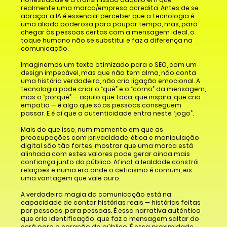
realmente uma marca/empresa acredita. Antes de se
abraçar a IA é essencial perceber que a tecnologia é
uma aliada poderosa para poupar tempo, mas, para
chegar às pessoas certas com a mensagem ideal, o
toque humano não se substitui e faz a diferença na
comunicação.
Imaginemos um texto otimizado para o SEO, com um
design impecável, mas que não tem alma, não conta
uma história verdadeira, não cria ligação emocional. A
tecnologia pode criar o “quê” e o “como” da mensagem,
mas o “porquê” — aquilo que toca, que inspira, que cria
empatia — é algo que só as pessoas conseguem
passar. E é aí que a autenticidade entra neste “jogo”.
Mais do que isso, num momento em que as
preocupações com privacidade, ética e manipulação
digital são tão fortes, mostrar que uma marca está
alinhada com estes valores pode gerar ainda mais
confiança junto do público. Afinal, a lealdade constrói
relações e numa era onde o ceticismo é comum, eis
uma vantagem que vale ouro.
A verdadeira magia da comunicação está na
capacidade de contar histórias reais — histórias feitas
por pessoas, para pessoas. É essa narrativa autêntica
que cria identificação, que faz a mensagem saltar do
ecrã para o coração do público. É essa proximidade