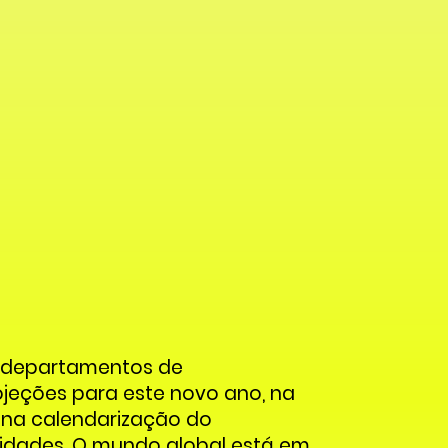
s departamentos de
jeções para este novo ano, na
 na calendarização do
nidades. O mundo global está em