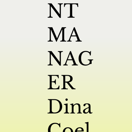
NT
MA
NAG
ER
Dina
Coel