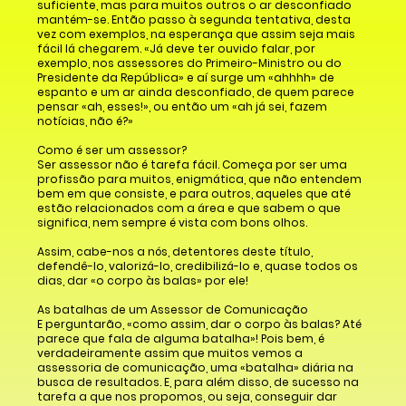
suficiente, mas para muitos outros o ar desconfiado
mantém-se. Então passo à segunda tentativa, desta
vez com exemplos, na esperança que assim seja mais
fácil lá chegarem. «Já deve ter ouvido falar, por
exemplo, nos assessores do Primeiro-Ministro ou do
Presidente da República» e aí surge um «ahhhh» de
espanto e um ar ainda desconfiado, de quem parece
pensar «ah, esses!», ou então um «ah já sei, fazem
notícias, não é?»
Como é ser um assessor?
Ser assessor não é tarefa fácil. Começa por ser uma
profissão para muitos, enigmática, que não entendem
bem em que consiste, e para outros, aqueles que até
estão relacionados com a área e que sabem o que
significa, nem sempre é vista com bons olhos.
Assim, cabe-nos a nós, detentores deste título,
defendê-lo, valorizá-lo, credibilizá-lo e, quase todos os
dias, dar «o corpo às balas» por ele!
As batalhas de um Assessor de Comunicação
E perguntarão, «como assim, dar o corpo às balas? Até
parece que fala de alguma batalha»! Pois bem, é
verdadeiramente assim que muitos vemos a
assessoria de comunicação, uma «batalha» diária na
busca de resultados. E, para além disso, de sucesso na
tarefa a que nos propomos, ou seja, conseguir dar